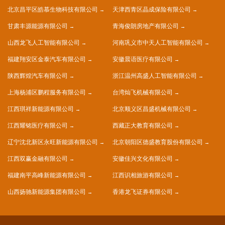
北京昌平区皓慕生物科技有限公司
天津西青区晶成保险有限公司
甘肃丰源能源有限公司
青海俊朗房地产有限公司
山西龙飞人工智能有限公司
河南巩义市中天人工智能有限公司
福建翔安区金泰汽车有限公司
安徽晨语医疗有限公司
陕西辉煌汽车有限公司
浙江温州高盛人工智能有限公司
上海杨浦区鹏程服务有限公司
台湾灿飞机械有限公司
江西琪祥新能源有限公司
北京顺义区昌盛机械有限公司
江西耀铭医疗有限公司
西藏正大教育有限公司
辽宁沈北新区永旺新能源有限公司
北京朝阳区德盛教育股份有限公司
江西双赢金融有限公司
安徽佳兴文化有限公司
福建南平高峰新能源有限公司
江西识相旅游有限公司
山西扬驰新能源集团有限公司
香港龙飞证券有限公司